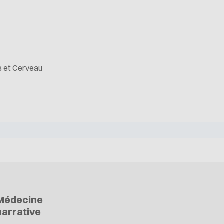
ns et Cerveau
Médecine
narrative